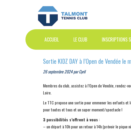
Skip
Skip
Skip
to
to
to
primary
main
primary
navigation
content
sidebar
ACCUEIL
LE CLUB
INSCRIPTIONS 
Sortie KIDZ DAY à l’Open de Vendée le 
26 septembre 2024
par
Cyril
Membres du club, assistez à l’Open de Vendée, rendez-vou
Loire.
Le TTC propose une sortie pour emmener les enfants et le
pour toutes et tous et un super moment/spectacle !
3 possibilités s’offrent à vous
:
– un départ à 10h pour un retour à 14h (prévoir le pique n