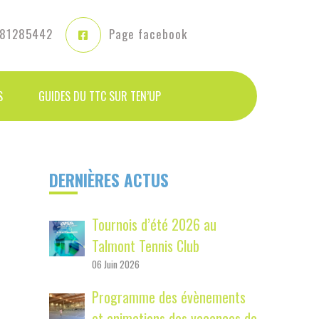
81285442
Page facebook
S
GUIDES DU TTC SUR TEN’UP
P
DERNIÈRES ACTUS
r
Tournois d’été 2026 au
i
Talmont Tennis Club
m
06 Juin 2026
a
Programme des évènements
r
et animations des vacances de