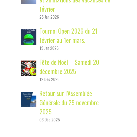
y
février
S
26 Jan 2026
i
Tournoi Open 2026 du 21
d
février au 1er mars.
e
19 Jan 2026
b
Fête de Noël – Samedi 20
décembre 2025
a
12 Déc 2025
r
Retour sur l’Assemblée
Générale du 29 novembre
2025
03 Déc 2025