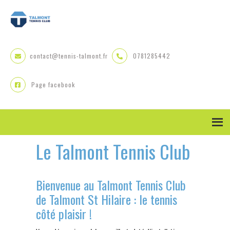
Skip
Skip
Skip
to
to
to
primary
main
primary
navigation
content
sidebar
contact@tennis-talmont.fr
0781285442
Page facebook
Le Talmont Tennis Club
Bienvenue au Talmont Tennis Club
de Talmont St Hilaire : le tennis
côté plaisir !