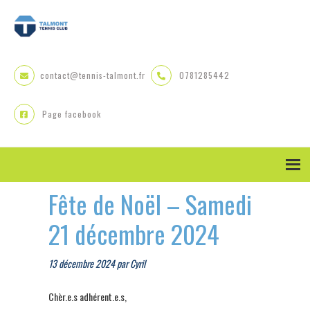
Skip
Skip
Skip
to
to
to
primary
main
primary
navigation
content
sidebar
contact@tennis-talmont.fr
0781285442
Page facebook
Fête de Noël – Samedi
21 décembre 2024
13 décembre 2024
par
Cyril
Chèr.e.s adhérent.e.s,