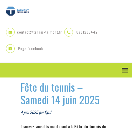
Skip
Skip
Skip
to
to
to
primary
main
primary
navigation
content
sidebar
contact@tennis-talmont.fr
0781285442
Page facebook
Fête du tennis –
Samedi 14 juin 2025
4 juin 2025
par
Cyril
Inscrivez-vous dès maintenant à la
Fête du tennis
du