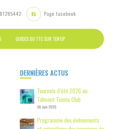
81285442
Page facebook
S
GUIDES DU TTC SUR TEN’UP
P
DERNIÈRES ACTUS
r
Tournois d’été 2026 au
i
Talmont Tennis Club
m
06 Juin 2026
a
Programme des évènements
r
et animations des vacances de