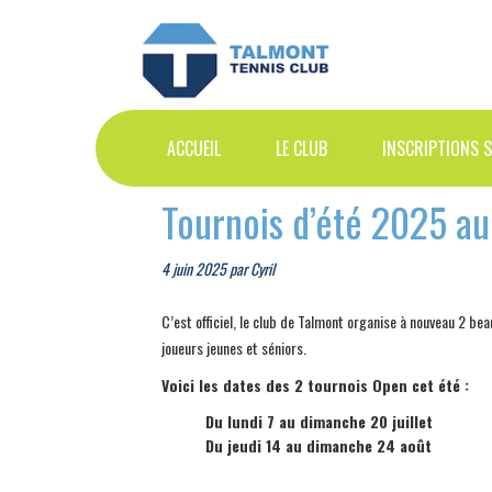
Skip
Skip
Skip
to
to
to
primary
main
primary
navigation
content
sidebar
ACCUEIL
LE CLUB
INSCRIPTIONS 
Tournois d’été 2025 au
4 juin 2025
par
Cyril
C’est officiel, le club de Talmont organise à nouveau 2 beau
joueurs jeunes et séniors.
Voici les dates des 2 tournois Open cet été :
Du lundi 7 au dimanche 20 juillet
Du jeudi 14 au dimanche 24 août