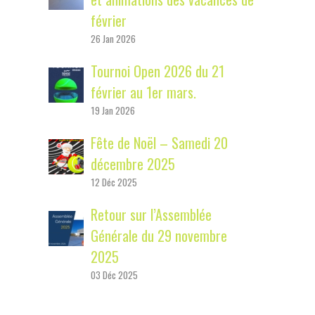
y
février
S
26 Jan 2026
i
Tournoi Open 2026 du 21
d
février au 1er mars.
e
19 Jan 2026
b
Fête de Noël – Samedi 20
décembre 2025
a
12 Déc 2025
r
Retour sur l’Assemblée
Générale du 29 novembre
2025
03 Déc 2025