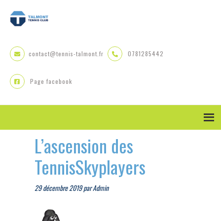
Skip
Skip
Skip
to
to
to
primary
main
primary
navigation
content
sidebar
contact@tennis-talmont.fr
0781285442
Page facebook
L’ascension des
TennisSkyplayers
29 décembre 2019
par
Admin