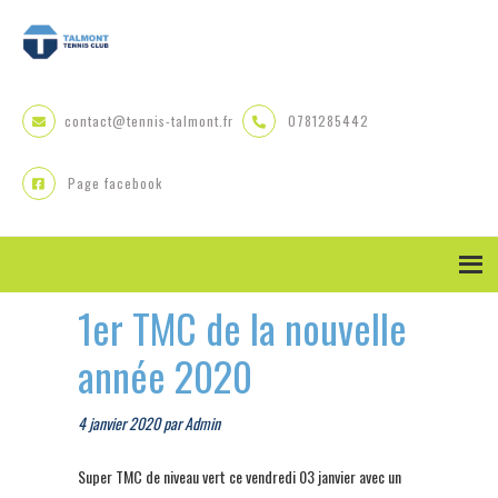
Skip
Skip
Skip
to
to
to
primary
main
primary
navigation
content
sidebar
contact@tennis-talmont.fr
0781285442
Page facebook
1er TMC de la nouvelle
année 2020
4 janvier 2020
par
Admin
Super TMC de niveau vert ce vendredi 03 janvier avec un