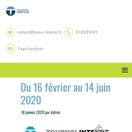
Skip
Skip
Skip
to
to
to
primary
main
primary
navigation
content
sidebar
contact@tennis-talmont.fr
0781285442
Page facebook
Du 16 février au 14 juin
2020
18 janvier 2020
par
Admin