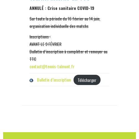
ANNULÉ : Crise sanitaire COVID-19
Sur toute la période du 16 février au 14 juin,
organisation individuelle des matchs
Inscriptions :
AVANT LE 9 FÉVRIER
Bulletin d’inscription à compléter et renvoyer au
TTC
contact@tennis-talmont.fr
Bulletin d’inscription
Télécharger